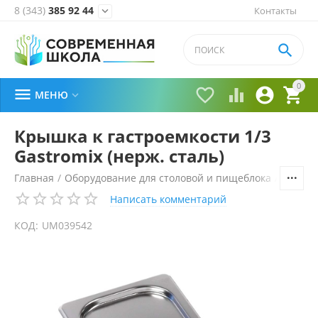
8 (343)
385 92 44
Контакты


0





МЕНЮ

Крышка к гастроемкости 1/3
Gastromix (нерж. сталь)
Главная
/
Оборудование для столовой и пищеблока
/
Технол
Написать комментарий
КОД:
UM039542