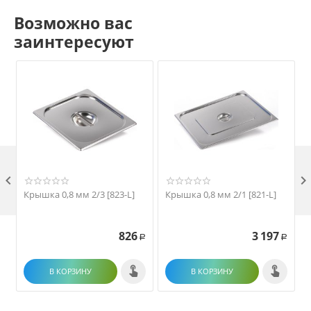
Возможно вас
заинтересуют

Крышка 0,8 мм 2/3 [823-L]
Крышка 0,8 мм 2/1 [821-L]
826
3 197
Р
Р
В КОРЗИНУ
В КОРЗИНУ