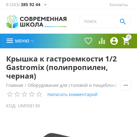
8 (343)
385 92 44
Контакты


0





МЕНЮ

Крышка к гастроемкости 1/2
Gastromix (полипропилен,
черная)
Главная
/
Оборудование для столовой и пищеблока
/
Технол
Написать комментарий
КОД:
UM058139