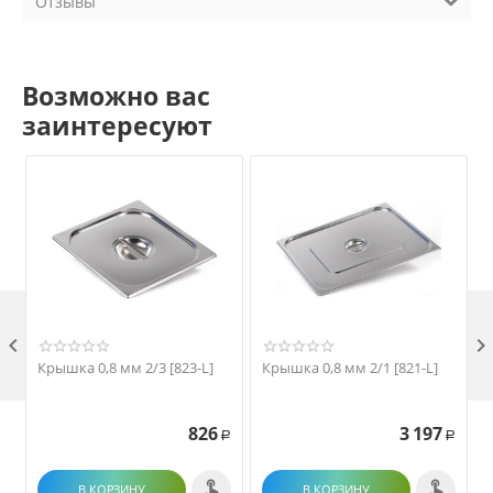
Отзывы
Возможно вас
заинтересуют

Крышка 0,8 мм 2/3 [823-L]
Крышка 0,8 мм 2/1 [821-L]
826
3 197
Р
Р
В КОРЗИНУ
В КОРЗИНУ