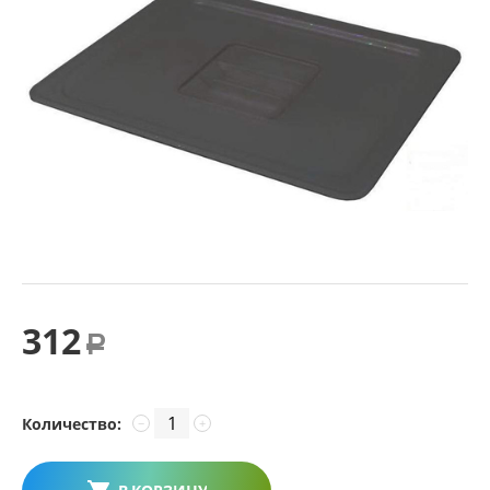
312
Р
Количество:
−
+