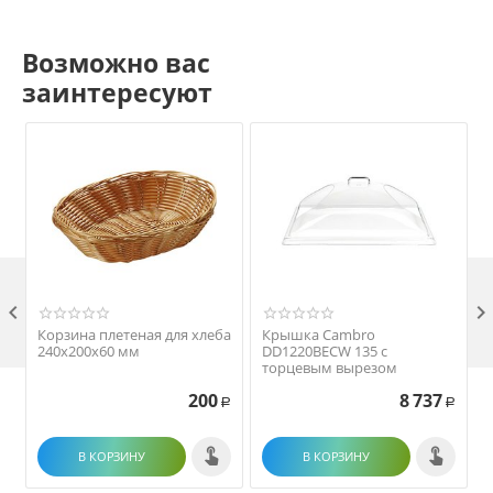
Возможно вас
заинтересуют

Корзина плетеная для хлеба
Крышка Cambro
240х200х60 мм
DD1220BECW 135 с
торцевым вырезом
200
8 737
Р
Р
В КОРЗИНУ
В КОРЗИНУ