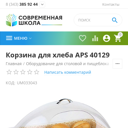
8 (343)
385 92 44
Контакты


0





МЕНЮ

Корзина для хлеба APS 40129
Главная
/
Оборудование для столовой и пищеблока
/
Технол
Написать комментарий
КОД:
UM033043