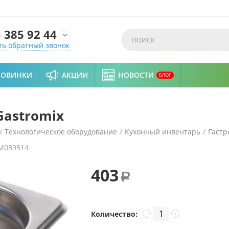
)
385 92 44

ть обратный звонок
НОВИНКИ
АКЦИИ
НОВОСТИ
БЛОГ
Gastromix
/
Технологическое оборудование
/
Кухонный инвентарь
/
Гастр
M039514
403
Р
Количество:
−
+