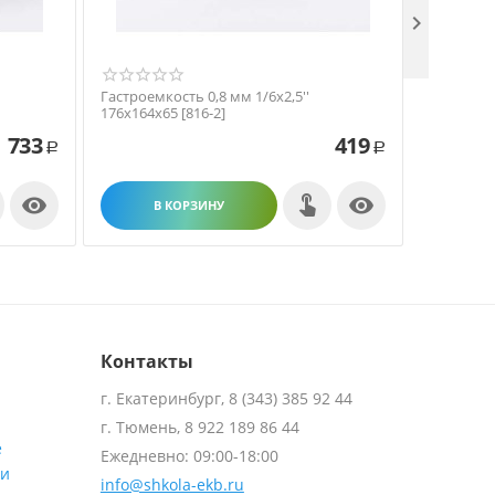

Гастроемкость 0,8 мм 1/6х2,5''
Гастроемк
176х164х65 [816-2]
265х164х1
733
419
Р
Р


В КОРЗИНУ
В
Контакты
г. Екатеринбург, 8 (343) 385 92 44
г. Тюмень, 8 922 189 86 44
е
Ежедневно: 09:00-18:00
ти
info@shkola-ekb.ru