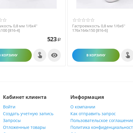
кость 0,8 мм 1/6х4''
Гастроемкость 0,8 мм 1/6х6''
100 [816-4]
176х164х150 [816-6]
523
Р

В КОРЗИНУ
В КОРЗИНУ
Кабинет клиента
Информация
Войти
О компании
Создать учетную запись
Как отправить запрос
Запросы
Пользовательское соглашени
Отложенные товары
Политика конфиденциальнос