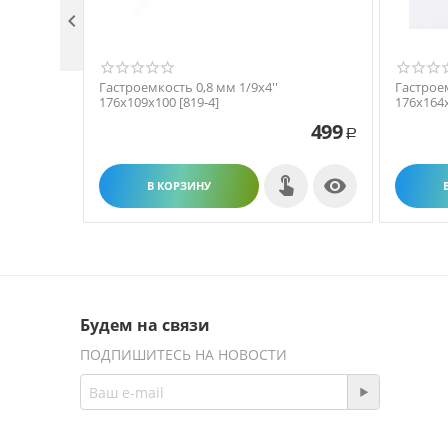

Гастроемкость 0,8 мм 1/9х4''
Гастроем
176х109х100 [819-4]
176х164х
499
Р

В КОРЗИНУ
Будем на связи
ПОДПИШИТЕСЬ НА НОВОСТИ