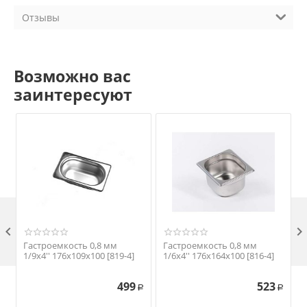
Отзывы
Возможно вас
заинтересуют

Гастроемкость 0,8 мм
Гастроемкость 0,8 мм
1/9х4'' 176х109х100 [819-4]
1/6х4'' 176х164х100 [816-4]
1
499
523
Р
Р