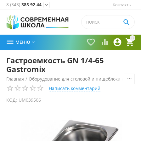
8 (343)
385 92 44
Контакты


0





МЕНЮ

Гастроемкость GN 1/4-65
Gastromix
Главная
/
Оборудование для столовой и пищеблока
/
Технол
Написать комментарий
КОД:
UM039506