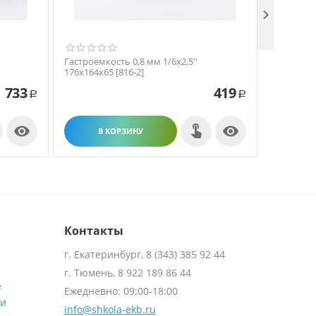

Гастроемкость 0,8 мм 1/6х2,5''
Гастроемк
176х164х65 [816-2]
265х164х1
733
419
Р
Р


В КОРЗИНУ
В
Контакты
г. Екатеринбург, 8 (343) 385 92 44
г. Тюмень, 8 922 189 86 44
е
Ежедневно: 09:00-18:00
ти
info@shkola-ekb.ru