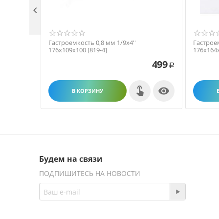

Гастроемкость 0,8 мм 1/9х4''
Гастроем
176х109х100 [819-4]
176х164х
499
Р

В КОРЗИНУ
Будем на связи
ПОДПИШИТЕСЬ НА НОВОСТИ