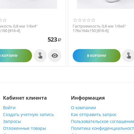
кость 0,8 мм 1/6х4''
Гастроемкость 0,8 мм 1/6х6''
100 [816-4]
176х164х150 [816-6]
523
Р

В КОРЗИНУ
В КОРЗИНУ
Кабинет клиента
Информация
Войти
О компании
Создать учетную запись
Как отправить запрос
Запросы
Пользовательское соглашени
Отложенные товары
Политика конфиденциальнос