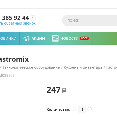
)
385 92 44

ть обратный звонок
НОВИНКИ
АКЦИИ
НОВОСТИ
БЛОГ
astromix
/
Технологическое оборудование
/
Кухонный инвентарь
/
Гастр
M039505
247
Р
Количество:
−
+