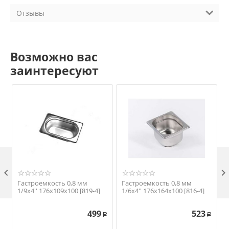
Отзывы
Возможно вас
заинтересуют

Гастроемкость 0,8 мм
Гастроемкость 0,8 мм
1/9х4'' 176х109х100 [819-4]
1/6х4'' 176х164х100 [816-4]
1
499
523
Р
Р