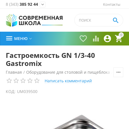
8 (343)
385 92 44
Контакты


0





МЕНЮ

Гастроемкость GN 1/3-40
Gastromix
Главная
/
Оборудование для столовой и пищеблока
/
Технол
Написать комментарий
КОД:
UM039500