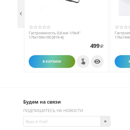

Гастроемкость 0,8 мм 1/9х4''
Гастроем
176х109х100 [819-4]
176х164х
499
Р

В КОРЗИНУ
Будем на связи
ПОДПИШИТЕСЬ НА НОВОСТИ