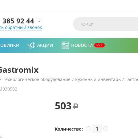
)
385 92 44

ть обратный звонок
НОВИНКИ
АКЦИИ
НОВОСТИ
БЛОГ
Gastromix
/
Технологическое оборудование
/
Кухонный инвентарь
/
Гастр
M039502
503
Р
Количество:
−
+