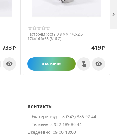

Гастроемкость 0,8 мм 1/6х2,5''
Гастроемк
176х164х65 [816-2]
265х164х1
733
419
Р
Р


В КОРЗИНУ
В
Контакты
г. Екатеринбург, 8 (343) 385 92 44
г. Тюмень, 8 922 189 86 44
е
Ежедневно: 09:00-18:00