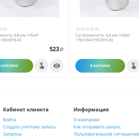
кость 0,8 мм 1/6х4''
Гастроемкость 0,8 мм 1/6х6''
100 [816-4]
176х164х150 [816-6]
523
Р

В КОРЗИНУ
В КОРЗИНУ
Кабинет клиента
Информация
Войти
О компании
Создать учетную запись
Как отправить запрос
Запросы
Пользовательское соглашени