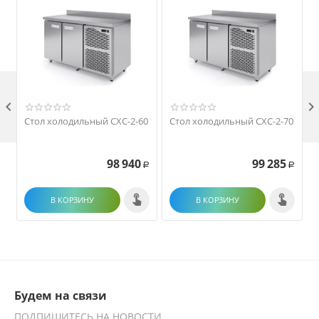

Стол холодильный СХС-2-60
Стол холодильный СХС-2-70
98 940
99 285
Р
Р
В КОРЗИНУ
В КОРЗИНУ
Будем на связи
ПОДПИШИТЕСЬ НА НОВОСТИ