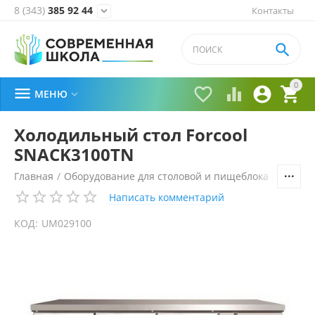
8 (343)
385 92 44
Контакты


0





МЕНЮ

Холодильный стол Forcool
SNACK3100TN
Главная
/
Оборудование для столовой и пищеблока
/
Технол
Написать комментарий
КОД:
UM029100