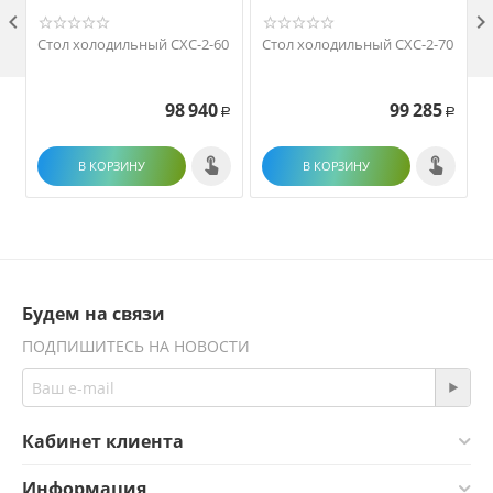

Стол холодильный СХС-2-60
Стол холодильный СХС-2-70
98 940
99 285
Р
Р
В КОРЗИНУ
В КОРЗИНУ
Будем на связи
ПОДПИШИТЕСЬ НА НОВОСТИ
Кабинет клиента
Информация