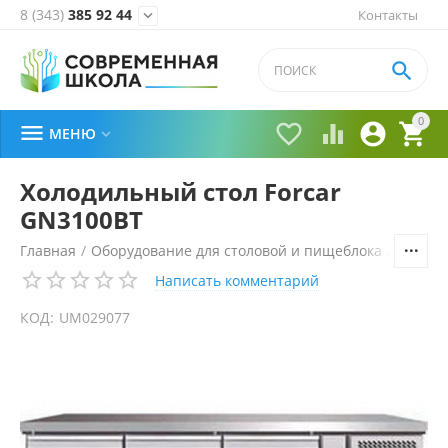
8 (343)
385 92 44
Контакты


0





МЕНЮ

Холодильный стол Forcar
GN3100BT
Главная
/
Оборудование для столовой и пищеблока
/
Технол
Написать комментарий
КОД:
UM029077