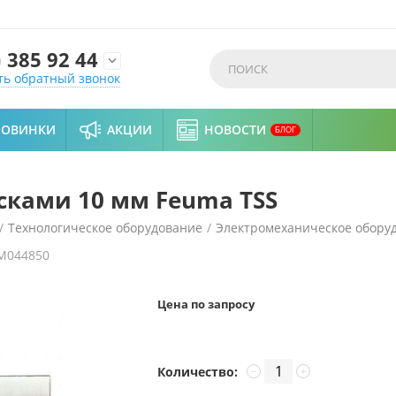
)
385 92 44

ть обратный звонок
НОВИНКИ
АКЦИИ
НОВОСТИ
БЛОГ
сками 10 мм Feuma TSS
/
Технологическое оборудование
/
Электромеханическое обору
M044850
резки полосками 10 мм Feuma TSS
Цена по запросу
Количество:
−
+