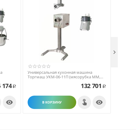

на
Универсальная кухонная машина
Универса
Торгмаш УКМ-06-11П (мясорубка ММ,
Торгмаш 
овощерезка, подставка)
ММ, овощ
 174
132 701
Р
Р


В КОРЗИНУ
В