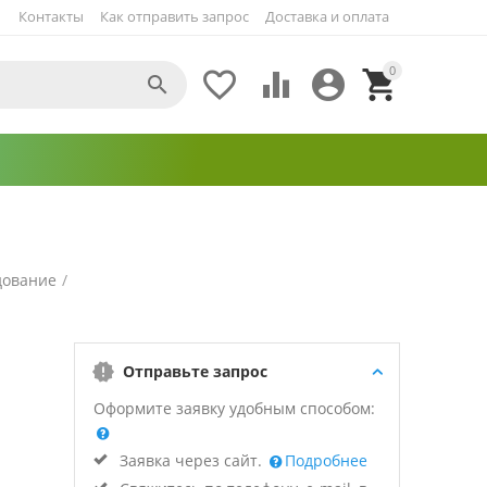
Контакты
Как отправить запрос
Доставка и оплата
0





дование
/
Отправьте запрос
Оформите заявку удобным способом:
Заявка через сайт.
Подробнее