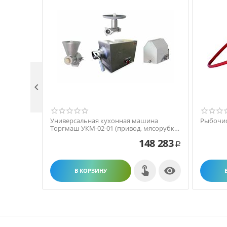

Универсальная кухонная машина
Рыбочис
Торгмаш УКМ-02-01 (привод, мясорубка,
рыхлитель, измельчитель сухарей)
148 283
Р

В КОРЗИНУ