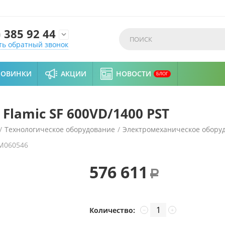
)
385 92 44

ть обратный звонок
НОВИНКИ
АКЦИИ
НОВОСТИ
БЛОГ
lamic SF 600VD/1400 PST
/
Технологическое оборудование
/
Электромеханическое обору
M060546
576 611
Р
Количество:
−
+