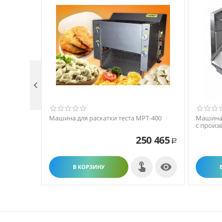

Машина для раскатки теста МРТ-400
Машина 
с произв
250 465
Р

В КОРЗИНУ