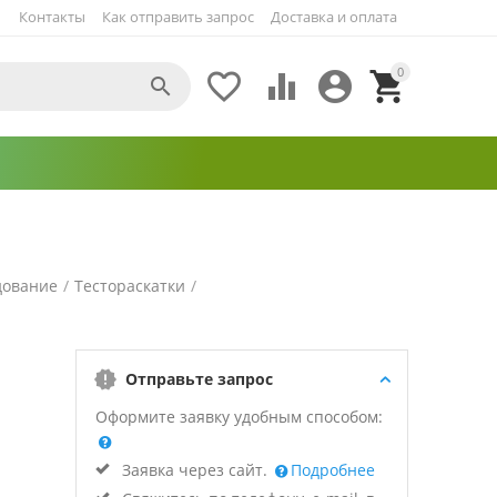
Контакты
Как отправить запрос
Доставка и оплата
0





дование
/
Тестораскатки
/
Отправьте запрос
Оформите заявку удобным способом:
Заявка через сайт.
Подробнее