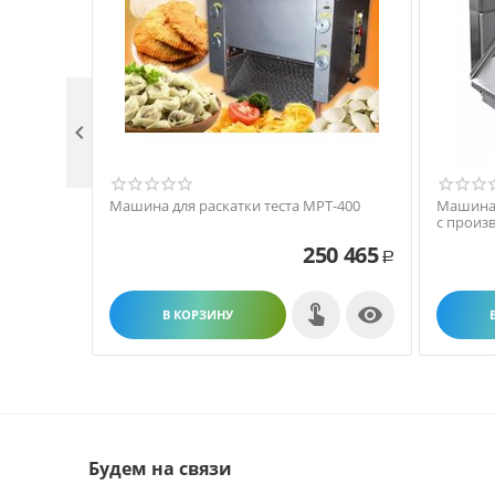

Машина для раскатки теста МРТ-400
Машина 
с произв
250 465
Р

В КОРЗИНУ
Будем на связи