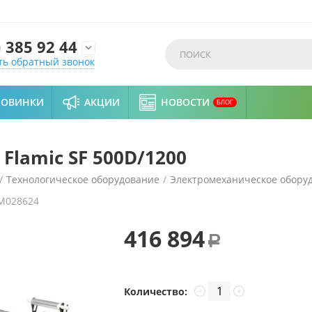
)
385 92 44

ть обратный звонок
НОВИНКИ
АКЦИИ
НОВОСТИ
БЛОГ
Flamic SF 500D/1200
/
Технологическое оборудование
/
Электромеханическое обору
M028624
416 894
Р
Количество:
−
+