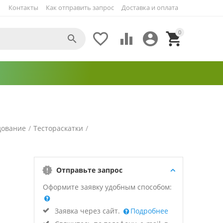
Контакты
Как отправить запрос
Доставка и оплата
0





дование
/
Тестораскатки
/
Отправьте запрос
Оформите заявку удобным способом:
Заявка через сайт.
Подробнее