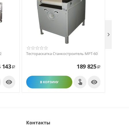

2
Тестораскатка Станкостроитель МРТ-60
Тестораск
станцией
 143
189 825
Р
Р


В КОРЗИНУ
В
Контакты