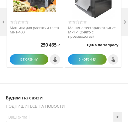

Машина для раскатки теста
Машина тестораскаточная
МРТ-400
МРТ-1 (снято с
производства)
250 465
Цена по запросу
Р
В КОРЗИНУ
В КОРЗИНУ
Будем на связи
ПОДПИШИТЕСЬ НА НОВОСТИ