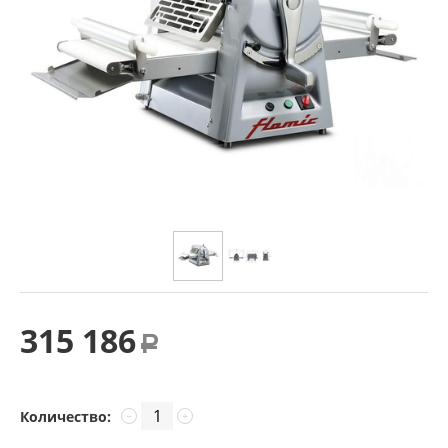
315 186
Р
Количество:
−
+