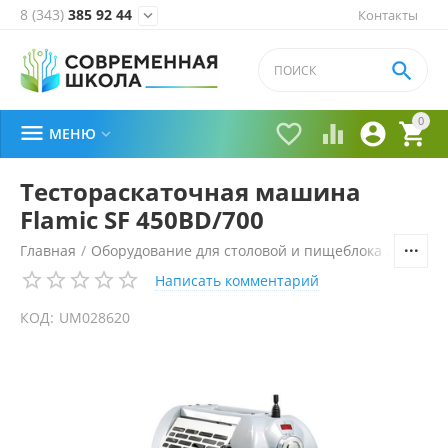
8 (343)
385 92 44
Контакты


0





МЕНЮ

Тестораскаточная машина
Flamic SF 450BD/700
Главная
/
Оборудование для столовой и пищеблока
/
Технол
Написать комментарий
КОД:
UM028620