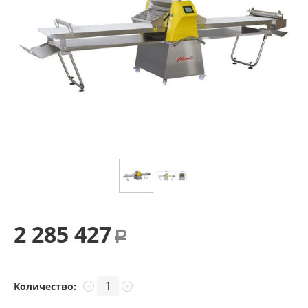
2 285 427
Р
Количество:
−
+