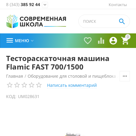
8 (343)
385 92 44
Контакты


0





МЕНЮ

Тестораскаточная машина
Flamic FAST 700/1500
Главная
/
Оборудование для столовой и пищеблока
/
Технол
Написать комментарий
КОД:
UM028631