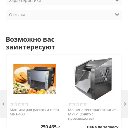
Характеристики
Отзывы
Возможно вас
заинтересуют

Машина для раскатки теста
Машина тестораскаточная
МРТ-400
МРТ-1 (снято с
производства)
250 465
Цена по запросу
Р