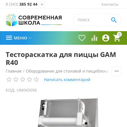
8 (343)
385 92 44
Контакты


0





МЕНЮ

Тестораскатка для пиццы GAM
R40
Главная
/
Оборудование для столовой и пищеблока
/
Технол
Написать комментарий
КОД:
UM045096