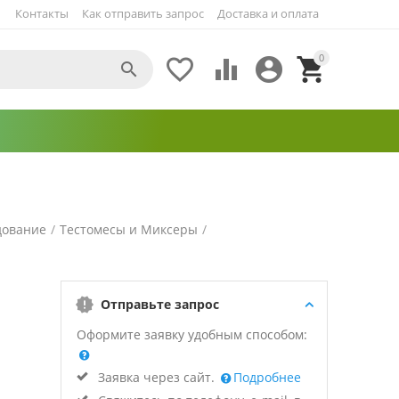
Контакты
Как отправить запрос
Доставка и оплата
0





дование
/
Тестомесы и Миксеры
/
Отправьте запрос
Оформите заявку удобным способом:
Заявка через сайт.
Подробнее