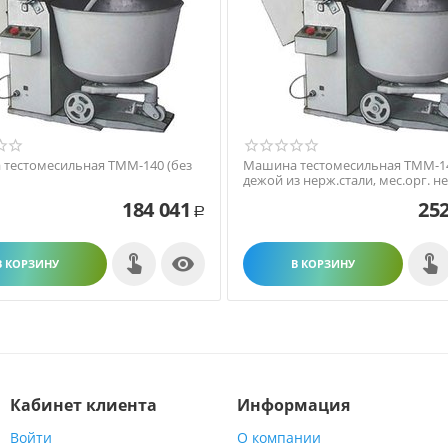
тестомесильная ТММ-140 (без
Машина тестомесильная ТММ-14
дежой из нерж.стали, мес.орг. не
184 041
252
Р

В КОРЗИНУ
В КОРЗИНУ
Кабинет клиента
Информация
Войти
О компании