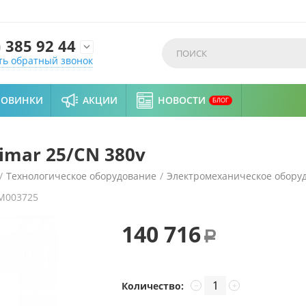
)
385 92 44

ть обратный звонок
НОВИНКИ
АКЦИИ
НОВОСТИ
БЛОГ
mar 25/CN 380v
/
Технологическое оборудование
/
Электромеханическое обору
M003725
140 716
Р
Количество:
−
+