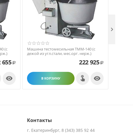

0 (с
Машина тестомесильная ТММ-140 (с
Машина т
рж.)
дежой из угл.стали, мес.орг. нерж.)
дежой из 
 655
222 925
Р
Р


В КОРЗИНУ
В
Контакты
г. Екатеринбург, 8 (343) 385 92 44