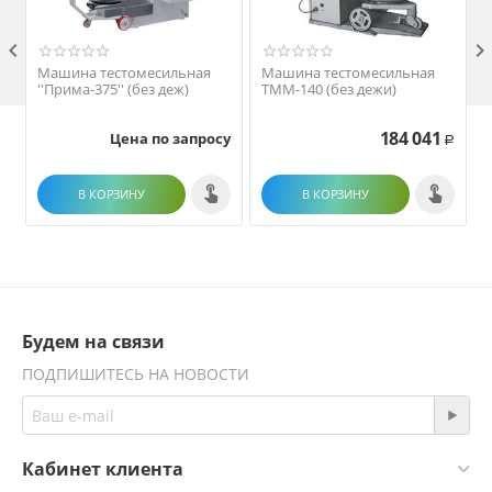

Машина тестомесильная
Машина тестомесильная
''Прима-375'' (без деж)
ТММ-140 (без дежи)
184 041
Цена по запросу
Р
В КОРЗИНУ
В КОРЗИНУ
Будем на связи
ПОДПИШИТЕСЬ НА НОВОСТИ
Кабинет клиента