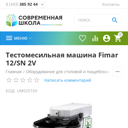
8 (343)
385 92 44
Контакты


0





МЕНЮ

Тестомесильная машина Fimar
12/SN 2V
Главная
/
Оборудование для столовой и пищеблока
/
Технол
Написать комментарий
КОД:
UM025169