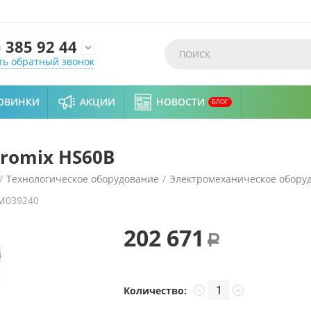
)
385 92 44

ть обратный звонок
ОВИНКИ
АКЦИИ
НОВОСТИ
БЛОГ
romix HS60B
/
Технологическое оборудование
/
Электромеханическое обору
M039240
202 671
Р
Количество:
−
+