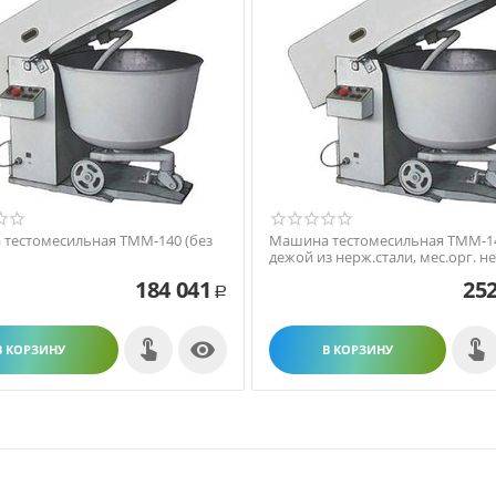
тестомесильная ТММ-140 (без
Машина тестомесильная ТММ-14
дежой из нерж.стали, мес.орг. не
184 041
252
Р

В КОРЗИНУ
В КОРЗИНУ