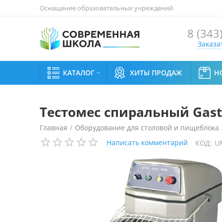
Оснащение образовательных учреждений
8 (343
Заказа
КАТАЛОГ
ХИТЫ ПРОДАЖ
Н

Тестомес спиральный Gast
Главная
/
Оборудование для столовой и пищеблока
Написать комментарий
КОД:
U
Тестомес спиральный Gastromix HS60B