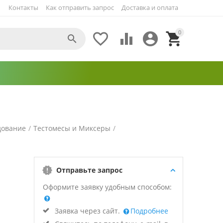
Контакты
Как отправить запрос
Доставка и оплата
0





дование
/
Тестомесы и Миксеры
/
Отправьте запрос
Оформите заявку удобным способом:
Заявка через сайт.
Подробнее