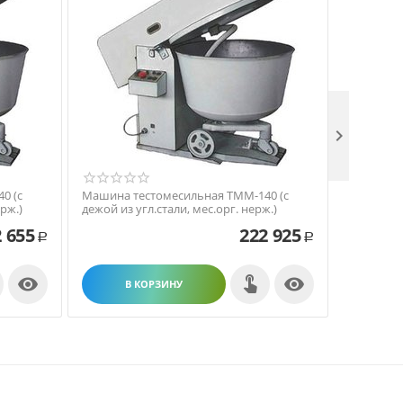

0 (с
Машина тестомесильная ТММ-140 (с
Машина т
рж.)
дежой из угл.стали, мес.орг. нерж.)
дежой из 
 655
222 925
Р
Р


В КОРЗИНУ
В