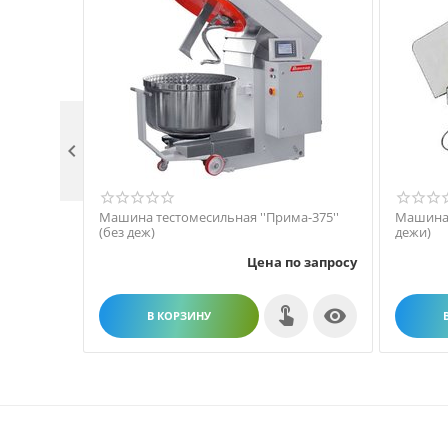

Машина тестомесильная ''Прима-375''
Машина 
(без деж)
дежи)
Цена по запросу

В КОРЗИНУ