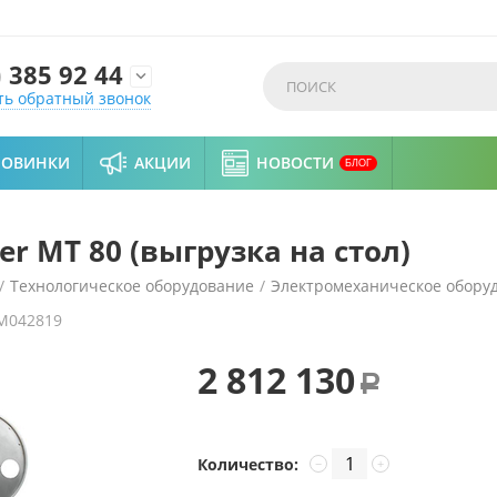
)
385 92 44

ть обратный звонок
НОВИНКИ
АКЦИИ
НОВОСТИ
БЛОГ
r MT 80 (выгрузка на стол)
/
Технологическое оборудование
/
Электромеханическое обору
M042819
л)
2 812 130
Р
Количество:
−
+