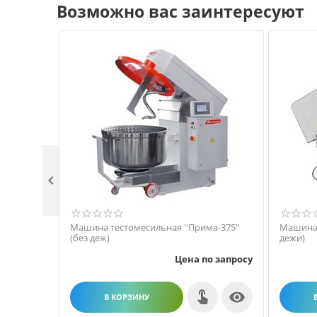
Возможно вас заинтересуют

Машина тестомесильная ''Прима-375''
Машина 
(без деж)
дежи)
Цена по запросу

В КОРЗИНУ