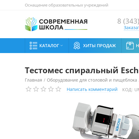
Оснащение образовательных учреждений
8 (343
Заказа
КАТАЛОГ
ХИТЫ ПРОДАЖ

Тестомес спиральный Esche
Главная
/
Оборудование для столовой и пищеблока
Написать комментарий
КОД:
U
Тестомес спиральный Escher MT 80 (выгрузка на сто