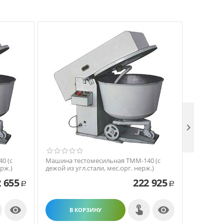

0 (с
Машина тестомесильная ТММ-140 (с
Машина т
рж.)
дежой из угл.стали, мес.орг. нерж.)
дежой из 
 655
222 925
Р
Р


В КОРЗИНУ
В