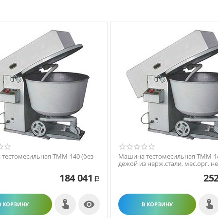
тестомесильная ТММ-140 (без
Машина тестомесильная ТММ-14
дежой из нерж.стали, мес.орг. не
184 041
252
Р

В КОРЗИНУ
В КОРЗИНУ