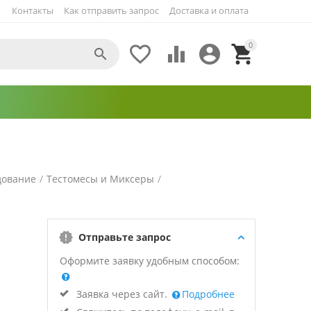
Контакты
Как отправить запрос
Доставка и оплата
0





дование
/
Тестомесы и Миксеры
/
Отправьте запрос
Оформите заявку удобным способом:
Заявка через сайт.
Подробнее