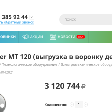
)
385 92 44

ть обратный звонок
НОВИНКИ
АКЦИИ
НОВОСТИ
БЛОГ
r MT 120 (выгрузка в воронку д
/
Технологическое оборудование
/
Электромеханическое обору
M042821
онку делителя)
3 120 744
Р
Количество:
−
+