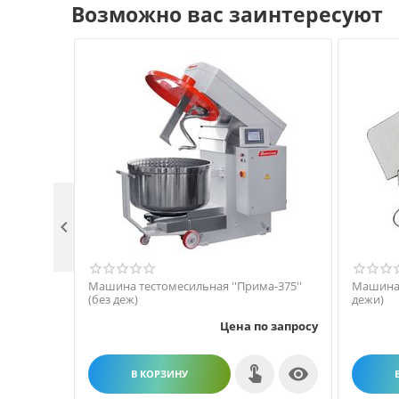
Возможно вас заинтересуют

Машина тестомесильная ''Прима-375''
Машина 
(без деж)
дежи)
Цена по запросу

В КОРЗИНУ