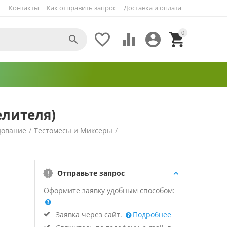
Контакты
Как отправить запрос
Доставка и оплата
0





елителя)
дование
/
Тестомесы и Миксеры
/
Отправьте запрос
Оформите заявку удобным способом:
Заявка через сайт.
Подробнее