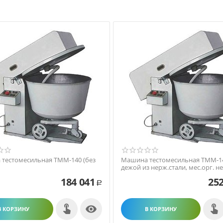
тестомесильная ТММ-140 (без
Машина тестомесильная ТММ-14
дежой из нерж.стали, мес.орг. не
184 041
252
Р

В КОРЗИНУ
В КОРЗИНУ