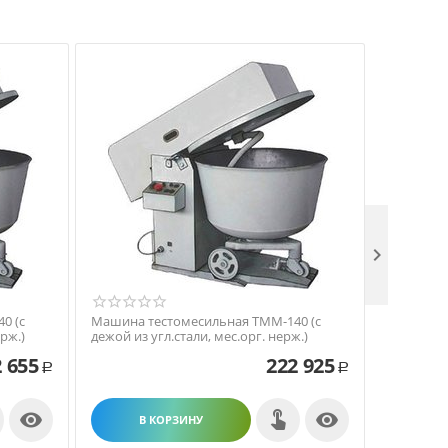

0 (с
Машина тестомесильная ТММ-140 (с
Машина т
рж.)
дежой из угл.стали, мес.орг. нерж.)
дежой из 
 655
222 925
Р
Р


В КОРЗИНУ
В