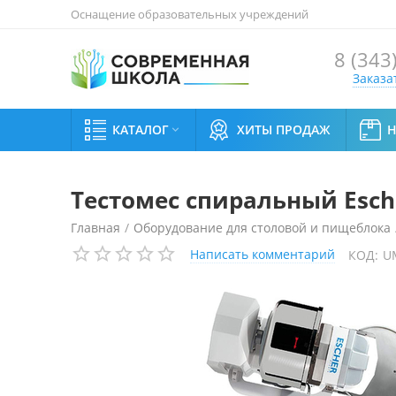
Оснащение образовательных учреждений
8 (343
Заказа
КАТАЛОГ
ХИТЫ ПРОДАЖ

Тестомес спиральный Esche
Главная
/
Оборудование для столовой и пищеблока
Написать комментарий
КОД:
U
Тестомес спиральный Escher MT 120 (выгрузка в вор