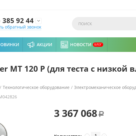
)
385 92 44

ть обратный звонок
НОВИНКИ
АКЦИИ
НОВОСТИ
БЛОГ
r MT 120 P (для теста с низкой 
/
Технологическое оборудование
/
Электромеханическое обору
M042826
низкой влажностью, выгрузка в воронку делителя)
3 367 068
Р
−
+