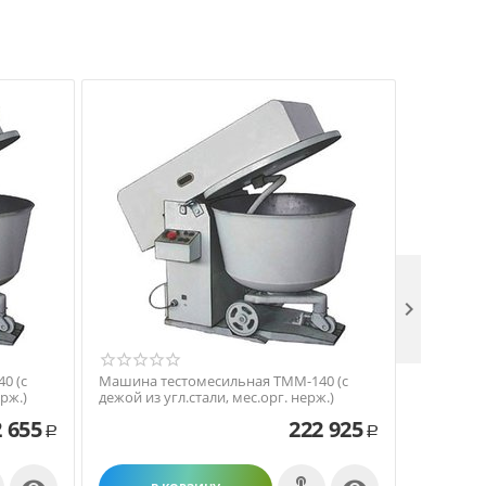

0 (с
Машина тестомесильная ТММ-140 (с
Машина т
рж.)
дежой из угл.стали, мес.орг. нерж.)
дежой из 
 655
222 925
Р
Р