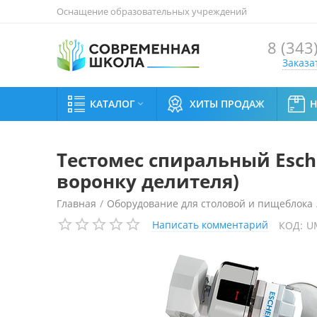
Оснащение образовательных учреждений
8 (343
Заказа
КАТАЛОГ
ХИТЫ ПРОДАЖ

Тестомес спиральный Esche
воронку делителя)
Главная
/
Оборудование для столовой и пищеблока
Написать комментарий
КОД:
U
Тестомес спиральный Escher MT 120 P (для теста с 