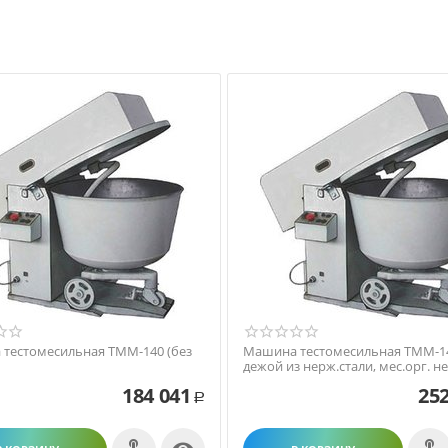
тестомесильная ТММ-140 (без
Машина тестомесильная ТММ-14
дежой из нерж.стали, мес.орг. не
184 041
252
Р