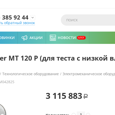
)
385 92 44

ть обратный звонок
ОВИНКИ
АКЦИИ
НОВОСТИ
БЛОГ
r MT 120 P (для теста с низкой 
/
Технологическое оборудование
/
Электромеханическое обору
M042825
изкой влажностью, выгрузка на стол)
3 115 883
Р
−
+