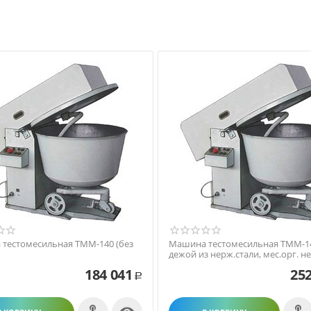
тестомесильная ТММ-140 (без
Машина тестомесильная ТММ-14
дежой из нерж.стали, мес.орг. не
184 041
252
Р