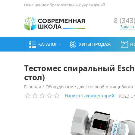
Оснащение образовательных учреждений
8 (343
Заказа
КАТАЛОГ
ХИТЫ ПРОДАЖ
Н

Тестомес спиральный Esche
стол)
Главная
/
Оборудование для столовой и пищеблока
Написать комментарий
КОД:
U
Тестомес спиральный Escher MT 120 P (для теста с н