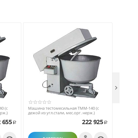

0 (с
Машина тестомесильная ТММ-140 (с
Машина т
рж.)
дежой из угл.стали, мес.орг. нерж.)
дежой из 
 655
222 925
Р
Р