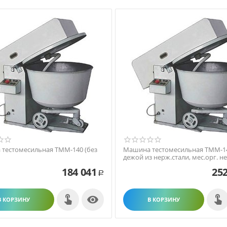
тестомесильная ТММ-140 (без
Машина тестомесильная ТММ-14
дежой из нерж.стали, мес.орг. не
184 041
252
Р

В КОРЗИНУ
В КОРЗИНУ