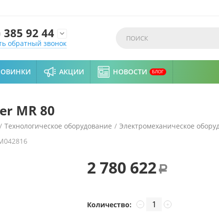
)
385 92 44

ть обратный звонок
НОВИНКИ
АКЦИИ
НОВОСТИ
БЛОГ
er MR 80
/
Технологическое оборудование
/
Электромеханическое обору
M042816
2 780 622
Р
Количество:
−
+