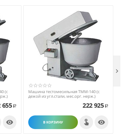

0 (с
Машина тестомесильная ТММ-140 (с
Машина т
рж.)
дежой из угл.стали, мес.орг. нерж.)
дежой из 
 655
222 925
Р
Р


В КОРЗИНУ
В