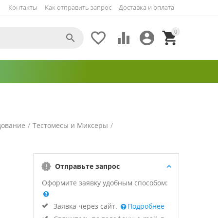
Контакты
Как отправить запрос
Доставка и оплата
0





дование
/
Тестомесы и Миксеры
/
Отправьте запрос
Оформите заявку удобным способом:
Заявка через сайт.
Подробнее