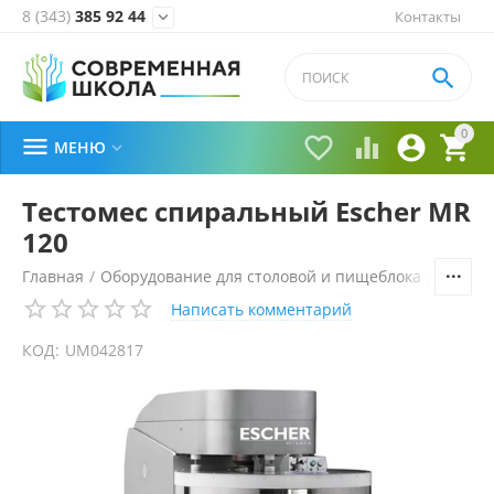
8 (343)
385 92 44
Контакты


0





МЕНЮ

Тестомес спиральный Escher MR
120
Главная
/
Оборудование для столовой и пищеблока
/
Технол
Написать комментарий
КОД:
UM042817