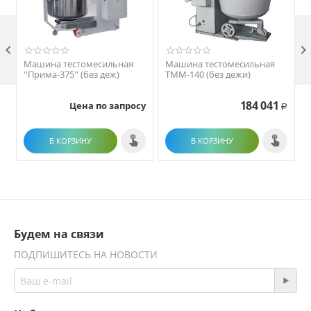

Машина тестомесильная
Машина тестомесильная
''Прима-375'' (без деж)
ТММ-140 (без дежи)
184 041
Цена по запросу
Р
В КОРЗИНУ
В КОРЗИНУ
Будем на связи
ПОДПИШИТЕСЬ НА НОВОСТИ