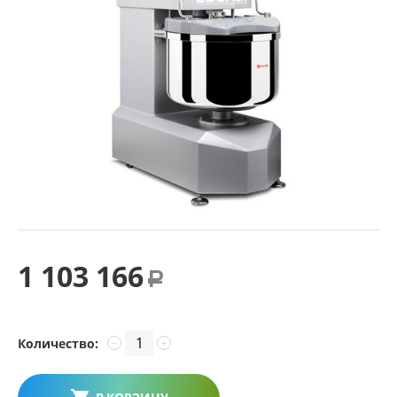
1 103 166
Р
Количество:
−
+