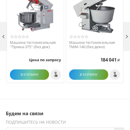

Машина тестомесильная
Машина тестомесильная
''Прима-375'' (без деж)
ТММ-140 (без дежи)
184 041
Цена по запросу
Р
В КОРЗИНУ
В КОРЗИНУ
Будем на связи
ПОДПИШИТЕСЬ НА НОВОСТИ