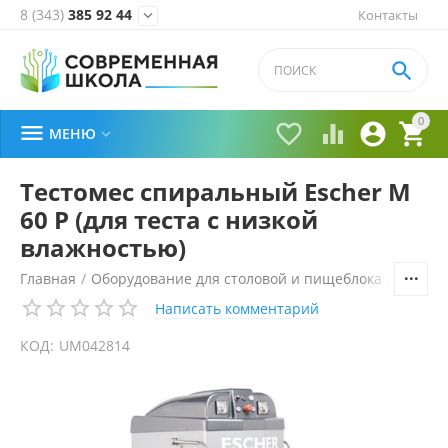
8 (343)
385 92 44
Контакты


0





МЕНЮ

Тестомес спиральный Escher M
60 P (для теста с низкой
влажностью)
Главная
/
Оборудование для столовой и пищеблока
/
Технол
Написать комментарий
КОД:
UM042814