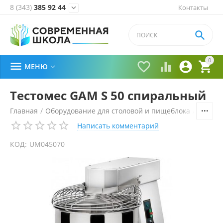
8 (343)
385 92 44
Контакты


0





МЕНЮ

Тестомес GAM S 50 спиральный
Главная
/
Оборудование для столовой и пищеблока
/
Технол
Написать комментарий
КОД:
UM045070