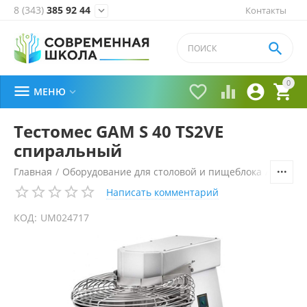
8 (343)
385 92 44
Контакты


0





МЕНЮ

Тестомес GAM S 40 TS2VE
спиральный
Главная
/
Оборудование для столовой и пищеблока
/
Технол
Написать комментарий
КОД:
UM024717