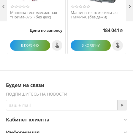

Машина тестомесильная
Машина тестомесильная
''Прима-375'' (без деж)
ТММ-140 (без дежи)
184 041
Цена по запросу
Р
В КОРЗИНУ
В КОРЗИНУ
Будем на связи
ПОДПИШИТЕСЬ НА НОВОСТИ
Кабинет клиента
Информация