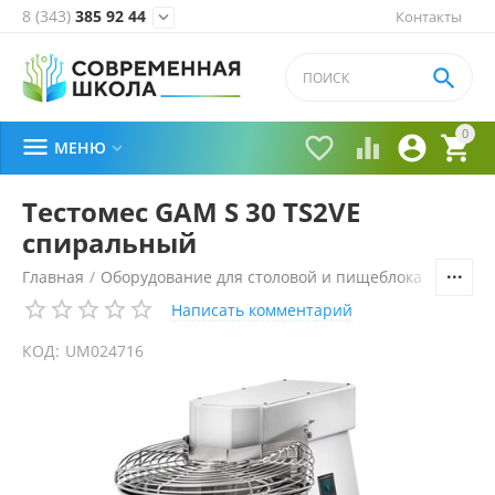
8 (343)
385 92 44
Контакты


0





МЕНЮ

Тестомес GAM S 30 TS2VE
спиральный
Главная
/
Оборудование для столовой и пищеблока
/
Технол
Написать комментарий
КОД:
UM024716