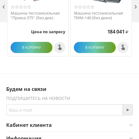

Машина тестомесильная
Машина тестомесильная
''Прима-375'' (без деж)
ТММ-140 (без дежи)
184 041
Цена по запросу
Р
В КОРЗИНУ
В КОРЗИНУ
Будем на связи
ПОДПИШИТЕСЬ НА НОВОСТИ
Кабинет клиента
Информация