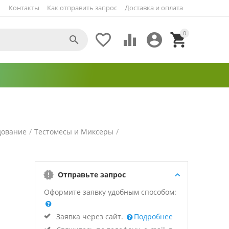
Контакты
Как отправить запрос
Доставка и оплата
0





дование
/
Тестомесы и Миксеры
/
Отправьте запрос
Оформите заявку удобным способом:
Заявка через сайт.
Подробнее