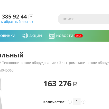
)
385 92 44

ть обратный звонок
НОВИНКИ
АКЦИИ
НОВОСТИ
БЛОГ
ральный
/
Технологическое оборудование
/
Электромеханическое обору
M045063
163 276
Р
Количество:
−
+