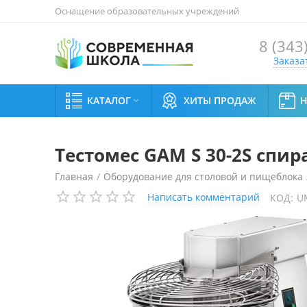
Оснащение образовательных учреждений
8 (343
Заказа
КАТАЛОГ
ХИТЫ ПРОДАЖ

Тестомес GAM S 30-2S спи
Главная
/
Оборудование для столовой и пищеблока
Написать комментарий
КОД:
U
Тестомес GAM S 30-2S спиральный