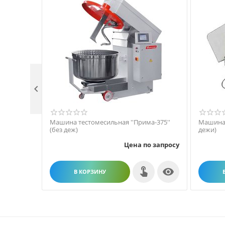

Машина тестомесильная ''Прима-375''
Машина 
(без деж)
дежи)
Цена по запросу

В КОРЗИНУ