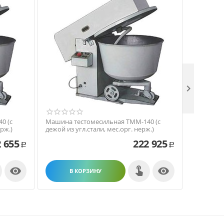

0 (с
Машина тестомесильная ТММ-140 (с
Машина т
рж.)
дежой из угл.стали, мес.орг. нерж.)
дежой из 
 655
222 925
Р
Р


В КОРЗИНУ
В