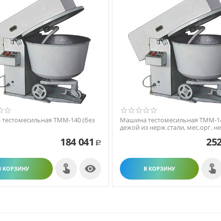
тестомесильная ТММ-140 (без
Машина тестомесильная ТММ-14
дежой из нерж.стали, мес.орг. не
184 041
252
Р

В КОРЗИНУ
В КОРЗИНУ