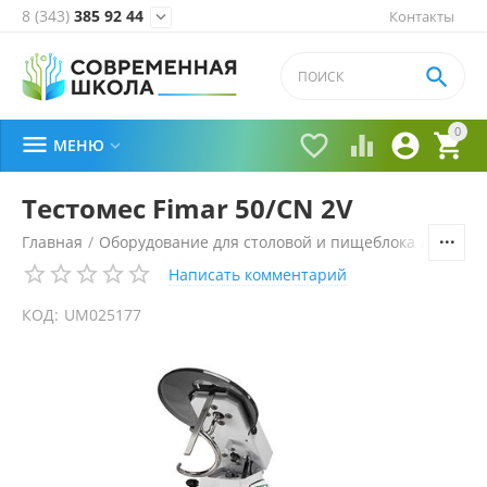
8 (343)
385 92 44
Контакты


0





МЕНЮ

Тестомес Fimar 50/CN 2V
Главная
/
Оборудование для столовой и пищеблока
/
Технол
Написать комментарий
КОД:
UM025177