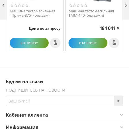

Машина тестомесильная
Машина тестомесильная
''Прима-375'' (без деж)
ТММ-140 (без дежи)
184 041
Цена по запросу
Р
В КОРЗИНУ
В КОРЗИНУ
Будем на связи
ПОДПИШИТЕСЬ НА НОВОСТИ
Кабинет клиента
Информация