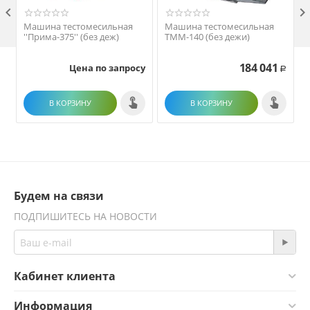

Машина тестомесильная
Машина тестомесильная
''Прима-375'' (без деж)
ТММ-140 (без дежи)
184 041
Цена по запросу
Р
В КОРЗИНУ
В КОРЗИНУ
Будем на связи
ПОДПИШИТЕСЬ НА НОВОСТИ
Кабинет клиента
Информация