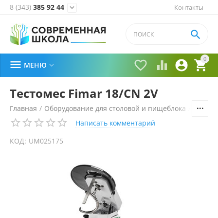
8 (343)
385 92 44
Контакты


0





МЕНЮ

Тестомес Fimar 18/CN 2V
Главная
/
Оборудование для столовой и пищеблока
/
Технол
Написать комментарий
КОД:
UM025175