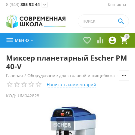
8 (343)
385 92 44
Контакты


0





МЕНЮ

Миксер планетарный Escher PM
40-V
Главная
/
Оборудование для столовой и пищеблока
/
Технол
Написать комментарий
КОД:
UM042828