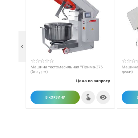

Машина тестомесильная ''Прима-375''
Машина 
(без деж)
дежи)
Цена по запросу

В КОРЗИНУ