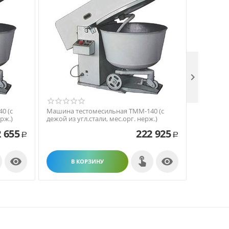

0 (с
Машина тестомесильная ТММ-140 (с
Машина т
рж.)
дежой из угл.стали, мес.орг. нерж.)
дежой из 
 655
222 925
Р
Р


В КОРЗИНУ
В