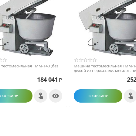
тестомесильная ТММ-140 (без
Машина тестомесильная ТММ-14
дежой из нерж.стали, мес.орг. не
184 041
252
Р

В КОРЗИНУ
В КОРЗИНУ