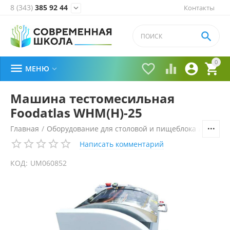
8 (343)
385 92 44
Контакты


0





МЕНЮ

Машина тестомесильная
Foodatlas WHM(H)-25
Главная
/
Оборудование для столовой и пищеблока
/
Технол
Написать комментарий
КОД:
UM060852