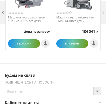

Машина тестомесильная
Машина тестомесильная
''Прима-375'' (без деж)
ТММ-140 (без дежи)
184 041
Цена по запросу
Р
В КОРЗИНУ
В КОРЗИНУ
Будем на связи
ПОДПИШИТЕСЬ НА НОВОСТИ
Кабинет клиента