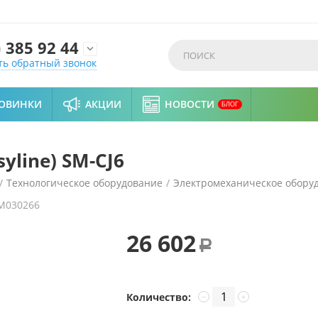
)
385 92 44

ть обратный звонок
ОВИНКИ
АКЦИИ
НОВОСТИ
БЛОГ
line) SM-CJ6
/
Технологическое оборудование
/
Электромеханическое обору
M030266
26 602
Р
Количество:
−
+