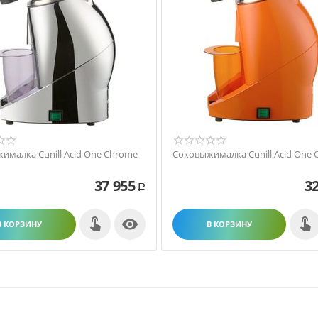
ималка Cunill Acid One Chrome
Соковыжималка Cunill Acid One 
37 955
32
Р

В КОРЗИНУ
В КОРЗИНУ