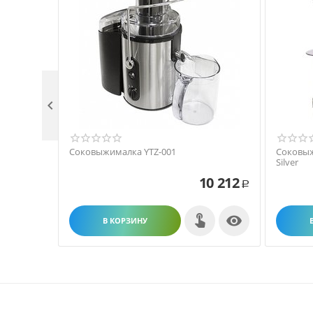

Соковыжималка YTZ-001
Соковыж
Silver
10 212
Р

В КОРЗИНУ