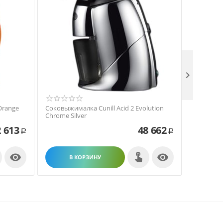

Orange
Соковыжималка Cunill Acid 2 Evolution
Соковыжим
Chrome Silver
Orange
 613
48 662
Р
Р


В КОРЗИНУ
В