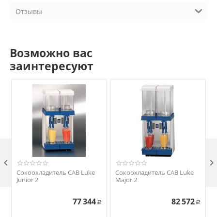
Отзывы
Возможно вас
заинтересуют

Сокоохладитель CAB Luke
Сокоохладитель CAB Luke
Junior 2
Major 2
77 344
82 572
Р
Р