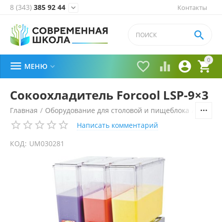
8 (343)
385 92 44
Контакты


0





МЕНЮ

Сокоохладитель Forcool LSP-9×3
Главная
/
Оборудование для столовой и пищеблока
/
Технол
Написать комментарий
КОД:
UM030281