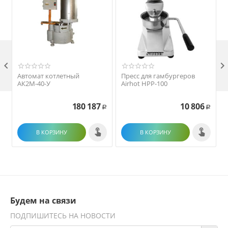

Автомат котлетный
Пресс для гамбургеров
АК2М-40-У
Airhot HPP-100
180 187
10 806
Р
Р
В КОРЗИНУ
В КОРЗИНУ
Будем на связи
ПОДПИШИТЕСЬ НА НОВОСТИ