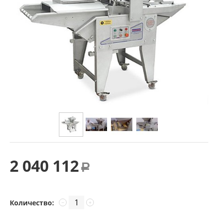
2 040 112
Р
Количество:
−
+