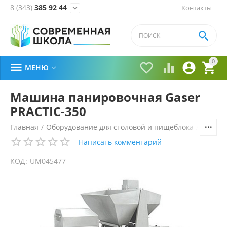
8 (343)
385 92 44
Контакты


0





МЕНЮ

Машина панировочная Gaser
PRACTIC-350
Главная
/
Оборудование для столовой и пищеблока
/
Технол
Написать комментарий
КОД:
UM045477