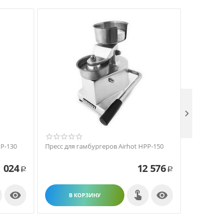

PP-130
Пресс для гамбургеров Airhot HPP-150
Автомат д
Deighton 
 024
12 576
Р
Р


В КОРЗИНУ
В