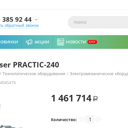
)
385 92 44

ть обратный звонок
НОВИНКИ
АКЦИИ
НОВОСТИ
БЛОГ
er PRACTIC-240
/
Технологическое оборудование
/
Электромеханическое обору
M045476
1 461 714
Р
Количество:
−
+