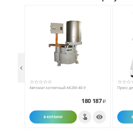

Автомат котлетный АК2М-40-У
Пресс д
180 187
Р

В КОРЗИНУ