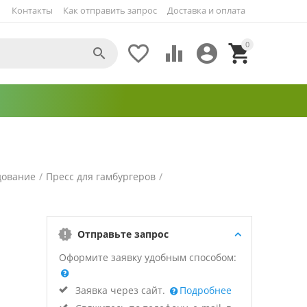
Контакты
Как отправить запрос
Доставка и оплата
0





дование
/
Пресс для гамбургеров
/
Отправьте запрос
Оформите заявку удобным способом:
Заявка через сайт.
Подробнее