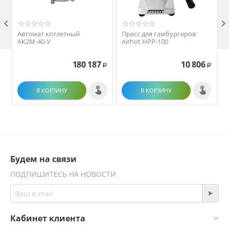

Автомат котлетный
Пресс для гамбургеров
АК2М-40-У
Airhot HPP-100
180 187
10 806
Р
Р
В КОРЗИНУ
В КОРЗИНУ
Будем на связи
ПОДПИШИТЕСЬ НА НОВОСТИ
Кабинет клиента