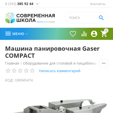
8 (343)
385 92 44
Контакты


0





МЕНЮ

Машина панировочная Gaser
COMPACT
Главная
/
Оборудование для столовой и пищеблока
/
Технол
Написать комментарий
КОД:
UM045474