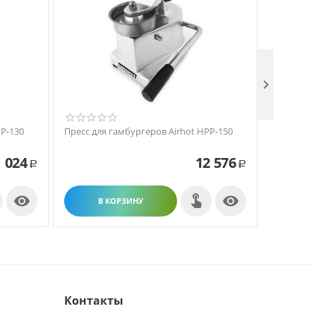

PP-130
Пресс для гамбургеров Airhot HPP-150
Автомат д
Deighton 
 024
12 576
Р
Р


В КОРЗИНУ
В
Контакты