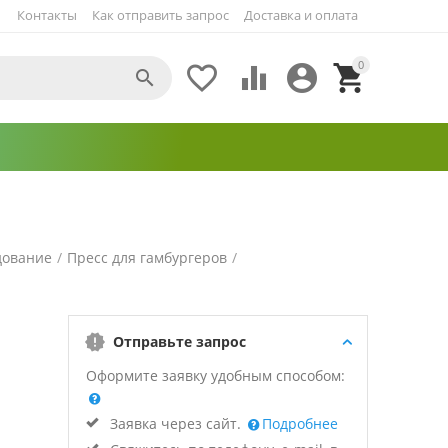
Контакты
Как отправить запрос
Доставка и оплата
0





дование
/
Пресс для гамбургеров
/
Отправьте запрос
Оформите заявку удобным способом:
Заявка через сайт.
Подробнее