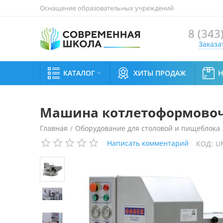
Оснащение образовательных учреждений
8 (343
Заказа
КАТАЛОГ
ХИТЫ ПРОДАЖ

Машина котлетоформовочн
Главная
/
Оборудование для столовой и пищеблока
Написать комментарий
КОД:
U
Машина котлетоформовочная Gaser V-3000 SP