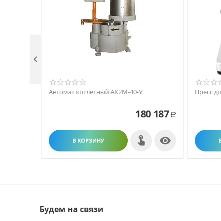

Автомат котлетный АК2М-40-У
Пресс д
180 187
Р

В КОРЗИНУ
Будем на связи