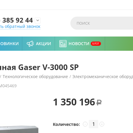
)
385 92 44

ть обратный звонок
НОВИНКИ
АКЦИИ
НОВОСТИ
БЛОГ
ая Gaser V-3000 SP
/
Технологическое оборудование
/
Электромеханическое обору
M045469
1 350 196
Р
Количество:
−
+