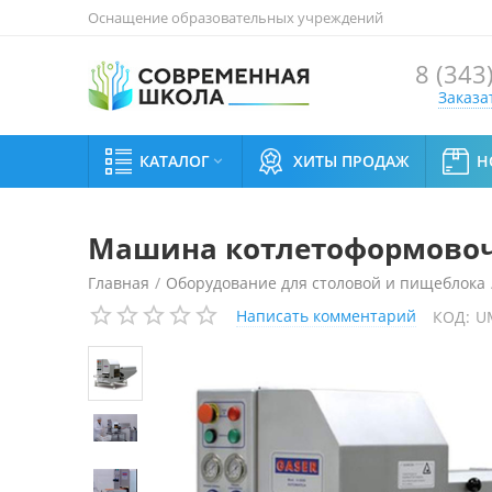
Оснащение образовательных учреждений
8 (343
Заказа
КАТАЛОГ
ХИТЫ ПРОДАЖ
Н

Машина котлетоформовочна
Главная
/
Оборудование для столовой и пищеблока
Написать комментарий
КОД:
U
Машина котлетоформовочная Gaser V-3000 SP Doubl