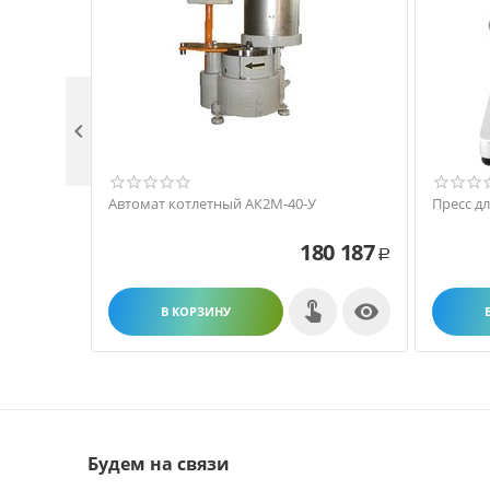

Автомат котлетный АК2М-40-У
Пресс д
180 187
Р

В КОРЗИНУ
Будем на связи