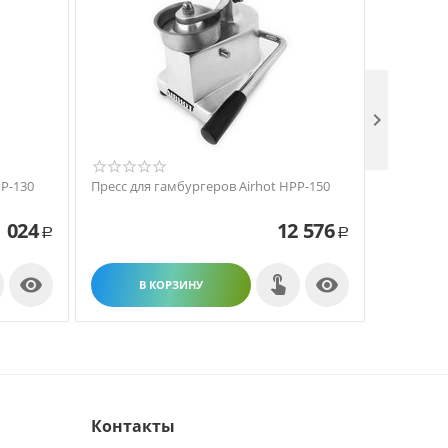

PP-130
Пресс для гамбургеров Airhot HPP-150
Автомат д
Deighton 
 024
12 576
Р
Р


В КОРЗИНУ
В
Контакты