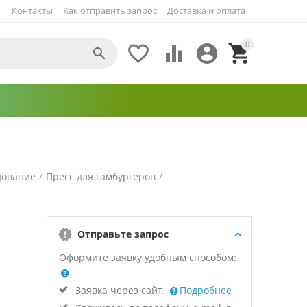
Контакты
Как отправить запрос
Доставка и оплата
0





дование
/
Пресс для гамбургеров
/
Отправьте запрос
Оформите заявку удобным способом:
Заявка через сайт.
Подробнее