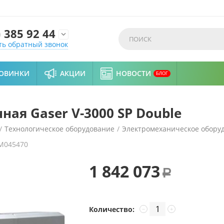
)
385 92 44

ть обратный звонок
ОВИНКИ
АКЦИИ
НОВОСТИ
БЛОГ
я Gaser V-3000 SP Double
/
Технологическое оборудование
/
Электромеханическое обору
M045470
e
1 842 073
Р
Количество:
−
+