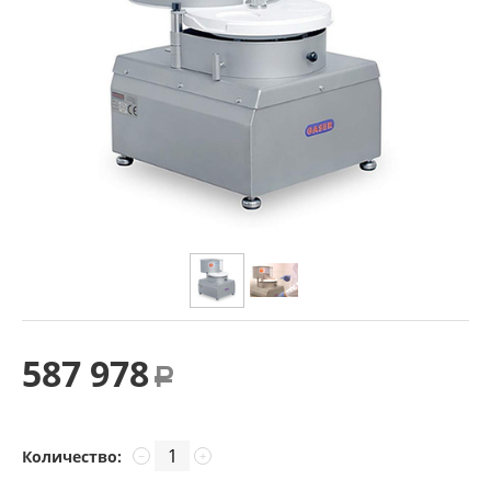
587 978
Р
Количество:
−
+