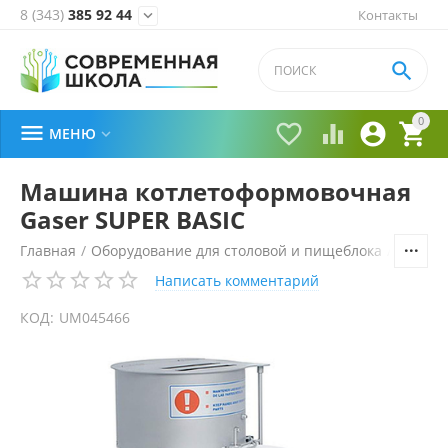
8 (343)
385 92 44
Контакты


0





МЕНЮ

Машина котлетоформовочная
Gaser SUPER BASIC
Главная
/
Оборудование для столовой и пищеблока
/
Технол
Написать комментарий
КОД:
UM045466