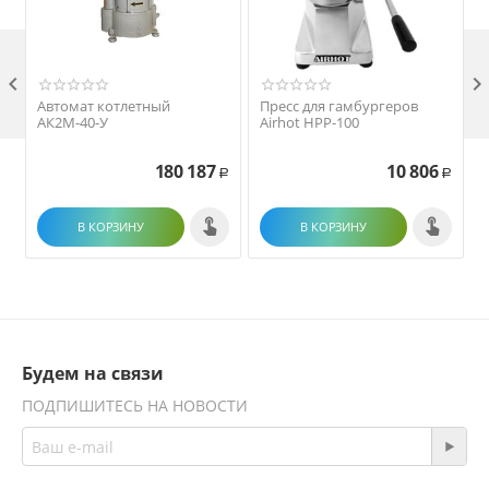

Автомат котлетный
Пресс для гамбургеров
АК2М-40-У
Airhot HPP-100
180 187
10 806
Р
Р
В КОРЗИНУ
В КОРЗИНУ
Будем на связи
ПОДПИШИТЕСЬ НА НОВОСТИ