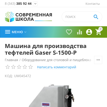
8 (343)
385 92 44
Контакты


0





МЕНЮ

Машина для производства
тефтелей Gaser S-1500-P
Главная
/
Оборудование для столовой и пищеблока
/
Технол
Написать комментарий
КОД:
UM045472