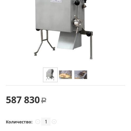
587 830
Р
Количество:
−
+