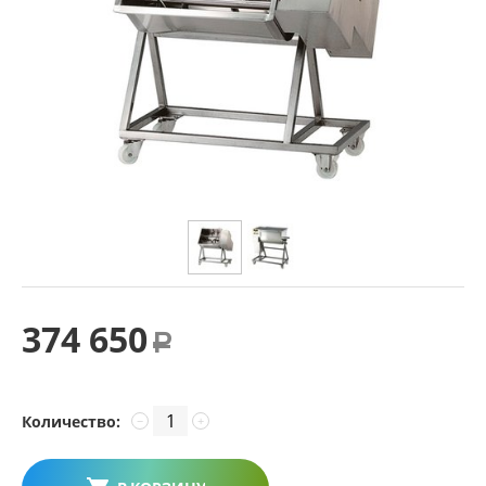
374 650
Р
Количество:
−
+