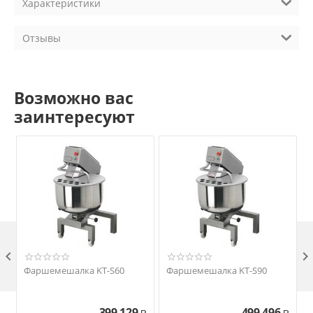
Характеристики
Отзывы
Возможно вас
заинтересуют

Фаршемешалка KT-S60
Фаршемешалка KT-S90
399 129
499 496