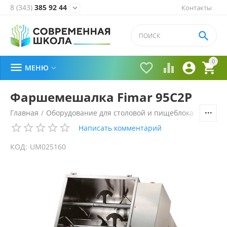
8 (343)
385 92 44
Контакты


0





МЕНЮ

Фаршемешалка Fimar 95C2P
Главная
/
Оборудование для столовой и пищеблока
/
Технол
Написать комментарий
КОД:
UM025160