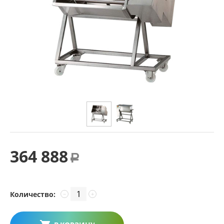
364 888
Р
Количество:
−
+