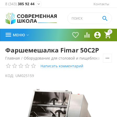
8 (343)
385 92 44
Контакты


0





МЕНЮ

Фаршемешалка Fimar 50C2P
Главная
/
Оборудование для столовой и пищеблока
/
Технол
Написать комментарий
КОД:
UM025159