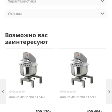
Характеристики
Отзывы
Возможно вас
заинтересуют

Фаршемешалка KT-S60
Фаршемешалка KT-S90
399 129
499 496