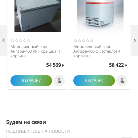

Морозильный ларь
Морозильный ларь
Ангара-400 КР. (крышка) 1
Ангара-400 СТ. (стекло) 4
корзина
корзины
54 569
58 422
Р
Р
В КОРЗИНУ
В КОРЗИНУ
Будем на связи
ПОДПИШИТЕСЬ НА НОВОСТИ