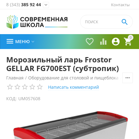
8 (343)
385 92 44
Контакты


0





МЕНЮ

Морозильный ларь Frostor
GELLAR FG700EST (субтропик)
Главная
/
Оборудование для столовой и пищеблока
/
Холоди
Написать комментарий
КОД:
UM057608