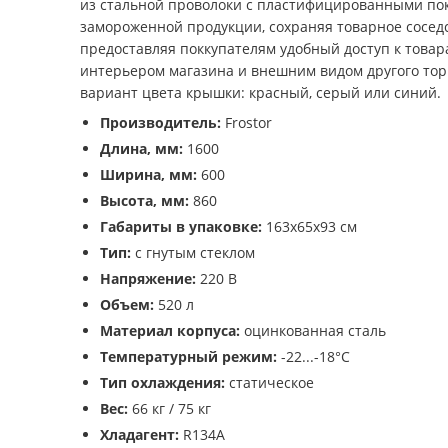
из стальной проволоки с пластифицированными по
замороженной продукции, сохраняя товарное соседс
предоставляя поккупателям удобный доступ к това
интерьером магазина и внешним видом другого тор
вариант цвета крышки: красный, серый или синий.
Производитель:
Frostor
Длина, мм:
1600
Ширина, мм:
600
Высота, мм:
860
Габариты в упаковке:
163х65х93 см
Тип:
с гнутым стеклом
Напряжение:
220 В
Объем:
520 л
Материал корпуса:
оцинкованная сталь
Температурный режим:
-22...-18°С
Тип охлаждения:
статическое
Вес:
66 кг / 75 кг
Хладагент:
R134A