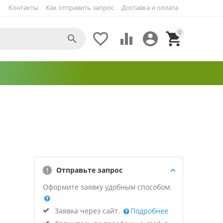
Контакты
Как отправить запрос
Доставка и оплата
0





Отправьте запрос
Оформите заявку удобным способом:
Заявка через сайт.
Подробнее