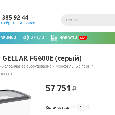
)
385 92 44

ть обратный звонок
НОВИНКИ
АКЦИИ
НОВОСТИ
БЛОГ
 GELLAR FG600E (серый)
/
Холодильное оборудование
/
Морозильные лари
/
M066619
57 751
Р
Количество:
−
+