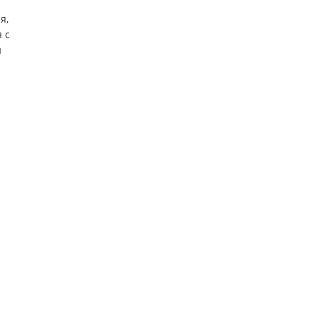
я,
 с
й