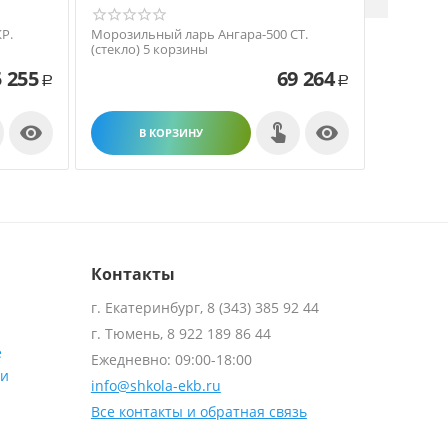
Р.
Морозильный ларь Ангара-500 СТ.
Морозиль
(стекло) 5 корзины
(крышка)
 255
69 264
Р
Р


В КОРЗИНУ
В
Контакты
г. Екатеринбург, 8 (343) 385 92 44
г. Тюмень, 8 922 189 86 44
е
Ежедневно: 09:00-18:00
ти
info@shkola-ekb.ru
Все контакты и обратная связь