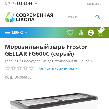
8 (343)
385 92 44
Контакты


0





МЕНЮ

Морозильный ларь Frostor
GELLAR FG600C (серый)
Главная
/
Оборудование для столовой и пищеблока
/
Холоди
Написать комментарий
КОД:
UM066603