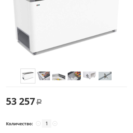
53 257
Р
Количество:
−
+