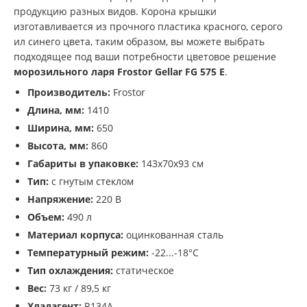
продукцию разных видов. Корона крышки
изготавливается из прочного пластика красного, серого
ил синего цвета, таким образом, вы можете выбрать
подходящее под ваши потребности цветовое решение
морозильного ларя Frostor Gellar FG 575 E
.
Производитель:
Frostor
Длина, мм:
1410
Ширина, мм:
650
Высота, мм:
860
Габариты в упаковке:
143х70х93 см
Тип:
с гнутым стеклом
Напряжение:
220 В
Объем:
490 л
Материал корпуса:
оцинкованная сталь
Температурный режим:
-22...-18°С
Тип охлаждения:
статическое
Вес:
73 кг / 89,5 кг
Хладагент:
R134A