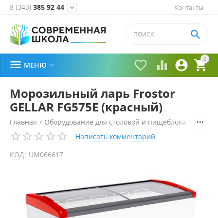
8 (343)
385 92 44
Контакты


0





МЕНЮ

Морозильный ларь Frostor
GELLAR FG575E (красный)
Главная
/
Оборудование для столовой и пищеблока
/
Холоди
Написать комментарий
КОД:
UM066617