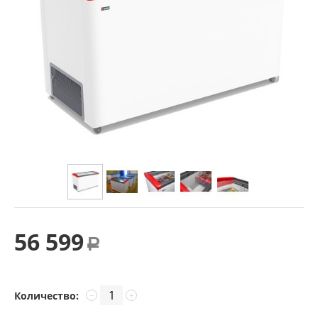
56 599
Р
Количество:
−
+